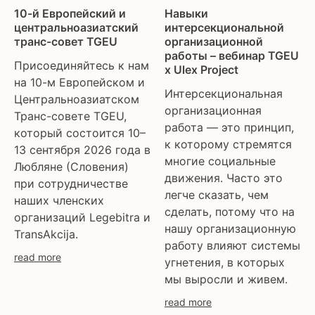
trans day of remembrance
Словакия
10-й Европейский и
Навыки
trans murder monitoring
Совет Европы
центральноазиатский
интерсекциональной
транс-совет TGEU
организационной
women’s rights
Центральная Азия
работы – вебинар TGEU
ЛГБТИ
Присоединяйтесь к нам
x Ulex Project
на 10-м Европейском и
Интерсекциональная
Центральноазиатском
организационная
Транс-совете TGEU,
работа — это принцип,
который состоится 10–
к которому стремятся
13 сентября 2026 года в
многие социальные
Любляне (Словения)
движения. Часто это
при сотрудничестве
легче сказать, чем
наших членских
сделать, потому что на
организаций Legebitra и
нашу организационную
TransAkcija.
работу влияют системы
read more
угнетения, в которых
мы выросли и живем.
read more