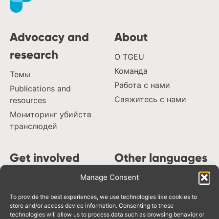
Advocacy and
About
research
О TGEU
Команда
Темы
Работа с нами
Publications and
Свяжитесь с нами
resources
Мониторинг убийств
транслюдей
Get involved
Other languages
Поддержите
Manage Consent
Español
деятельность TGEU
Português
To provide the best experiences, we use technologies like cookies to
Наши член_кини
Deutsch
store and/or access device information. Consenting to these
technologies will allow us to process data such as browsing behavior or