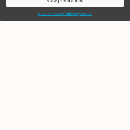
View preferences
share
Cookies
Privacy Policy
Impressum
Юридическое признание гендера
позволяет транслюдям и
небинарным людям юридически
изменить имя или гендерный
маркер для того, чтобы они
соответствовали их идентичности.
Не все транслюди и небинарные
люди пожелают это сделать. Однако
сама возможность юридически
изменить имя или гендерный
маркер очень важна. Это позволяет