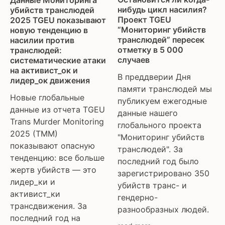
trans day of remembrance
Словакия
нибудь цикл насилия?
убийств транслюдей
trans murder monitoring
Совет Европы
Проект TGEU
2025 TGEU показывают
“Мониторинг убийств
новую тенденцию в
women’s rights
Центральная Азия
транслюдей” пересек
насилии против
ЛГБТИ
отметку в 5 000
транслюдей:
случаев
систематические атаки
на активист_ок и
В преддверии Дня
лидер_ок движения
памяти транслюдей мы
Новые глобальные
публикуем ежегодные
данные из отчета TGEU
данные нашего
Trans Murder Monitoring
глобального проекта
2025 (TMM)
"Мониторинг убийств
показывают опасную
транслюдей". За
тенденцию: все больше
последний год было
жертв убийств — это
зарегистрировано 350
лидер_ки и
убийств транс- и
активист_ки
гендерно-
трансдвижения. За
разнообразных людей.
последний год на