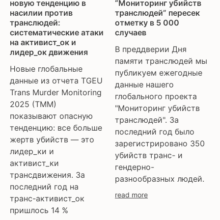
“Мониторинг убийств
новую тенденцию в
транслюдей” пересек
насилии против
отметку в 5 000
транслюдей:
случаев
систематические атаки
на активист_ок и
В преддверии Дня
лидер_ок движения
памяти транслюдей мы
Новые глобальные
публикуем ежегодные
данные из отчета TGEU
данные нашего
Trans Murder Monitoring
глобального проекта
2025 (TMM)
"Мониторинг убийств
показывают опасную
транслюдей". За
тенденцию: все больше
последний год было
жертв убийств — это
зарегистрировано 350
лидер_ки и
убийств транс- и
активист_ки
гендерно-
трансдвижения. За
разнообразных людей.
последний год на
read more
транс-активист_ок
пришлось 14 %