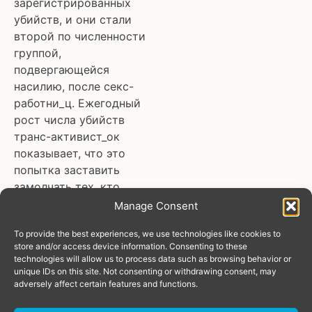
зарегистрированных
убийств, и они стали
второй по численности
группой,
подвергающейся
насилию, после секс-
работни_ц. Ежегодный
рост числа убийств
транс-активист_ок
показывает, что это
попытка заставить
замолчать тех, кто
борется за права
Manage Consent
транслюдей во всем
To provide the best experiences, we use technologies like cookies to
мире.
store and/or access device information. Consenting to these
technologies will allow us to process data such as browsing behavior or
read more
unique IDs on this site. Not consenting or withdrawing consent, may
adversely affect certain features and functions.