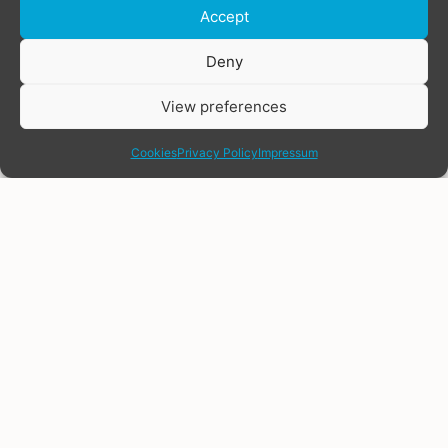
Accept
Deny
View preferences
заявление и призыв к
share
действию
Cookies
Privacy Policy
Impressum
ноябрь 20, 2023
Совместное заявление
пресс-релиз
ко Дню памяти
ноябрь 13, 2023
транслюдей 2023: Мы
скорбим и призываем
Обновление
положить конец
мониторинга убийств
насилию
транслюдей в 2023
году по миру
Каждый год 20 ноября
В прошлом году во
транс- и гендерно-
всем мире было
разнообразные люди
задокументировано
всем сообществом
320 убийств гендерно-
оплакивают наших
разнообразных и