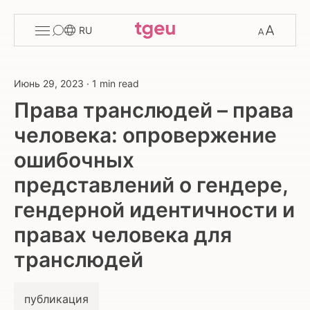
Toggle
Change
RU
menu
font
size
Июнь 29, 2023
·
1 min read
Права транслюдей – права
человека: опровержение
ошибочных
представлений о гендере,
гендерной идентичности и
правах человека для
транслюдей
публикация