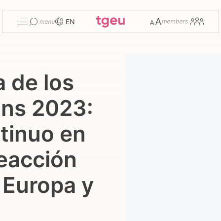
Toggle
Change
Members
EN
menu
font
size
 de los
ans 2023:
tinuo en
reacción
 Europa y